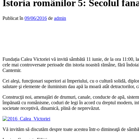
Istoria românilor 5: Secolul fan
Publicat în
09/06/2016
de
admin
Fundația Calea Victoriei vă invită sâmbătă 11 iunie, de la ora 11:00, la
cele mai controversate perioade din istoria noastră rămâne, fără îndoia
Cantemir.
Cei aleşi, funcţionari superiori ai Imperiului, cu o cultură solidă, dipl
salutare şi elemente de iluminism dau apă la moară atât detractorilor, câ
Construcţii noi, amenajări de drumuri, canale, conducte de apă, sisteme 
împănată cu românisme, coduri de legi în acord cu dreptul modern, influ
societate receptivă, dinamică, plină de neprevăzut.
Vă invităm să discutăm despre toate acestea într-o dimineaţă de sâmbăt