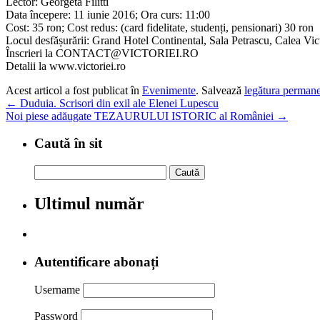
Lector: Georgeta Filitti
Data începere: 11 iunie 2016; Ora curs: 11:00
Cost: 35 ron; Cost redus: (card fidelitate, studenți, pensionari) 30 ron
Locul desfășurării: Grand Hotel Continental, Sala Petrascu, Calea Vict
Înscrieri la CONTACT@VICTORIEI.RO
Detalii la www.victoriei.ro
Acest articol a fost publicat în
Evenimente
. Salvează
legătura perman
←
Duduia. Scrisori din exil ale Elenei Lupescu
Noi piese adăugate TEZAURULUI ISTORIC al României
→
Caută în sit
Caută
după:
Ultimul număr
Autentificare abonați
Username
Password