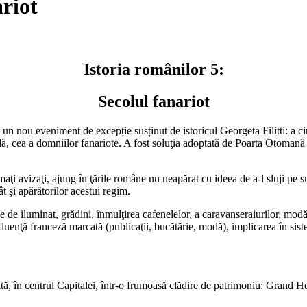
ariot
Istoria românilor 5:
Secolul fanariot
 un nou eveniment de excepție susținut de istoricul Georgeta Filitti: a ci
lă, cea a domniilor fanariote. A fost soluţia adoptată de Poarta Otomană
omaţi avizaţi, ajung în ţările române nu neapărat cu ideea de a-l sluji pe 
t şi apărătorilor acestui regim.
de iluminat, grădini, înmulţirea cafenelelor, a caravanseraiurilor, modă 
enţă franceză marcată (publicaţii, bucătărie, modă), implicarea în siste
ă, în centrul Capitalei, într-o frumoasă clădire de patrimoniu: Grand Ho