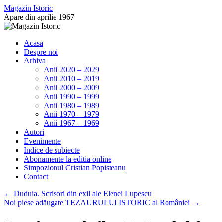
Sari
Magazin Istoric
la
Apare din aprilie 1967
conținut
Acasa
Despre noi
Arhiva
Anii 2020 – 2029
Anii 2010 – 2019
Anii 2000 – 2009
Anii 1990 – 1999
Anii 1980 – 1989
Anii 1970 – 1979
Anii 1967 – 1969
Autori
Evenimente
Indice de subiecte
Abonamente la editia online
Simpozionul Cristian Popisteanu
Contact
←
Duduia. Scrisori din exil ale Elenei Lupescu
Noi piese adăugate TEZAURULUI ISTORIC al României
→