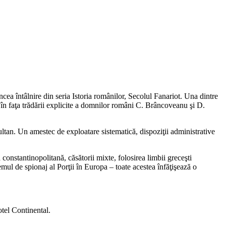
ncea întâlnire din seria Istoria românilor, Secolul Fanariot. Una dintre
 în faţa trădării explicite a domnilor români C. Brâncoveanu şi D.
sultan. Un amestec de exploatare sistematică, dispoziţii administrative
constantinopolitană, căsătorii mixte, folosirea limbii greceşti
mul de spionaj al Porţii în Europa – toate acestea înfăţişează o
tel Continental.