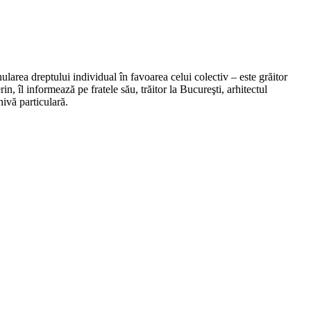
larea dreptului individual în favoarea celui colectiv – este grăitor
 îl informează pe fratele său, trăitor la Bucureşti, arhitectul
hivă particulară.