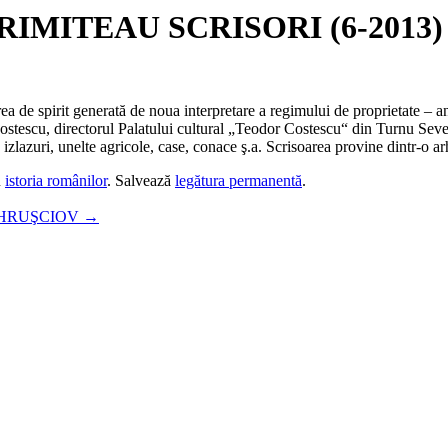
RIMITEAU SCRISORI (6-2013)
 de spirit generată de noua interpretare a regimului de proprietate – anu
stescu, directorul Palatului cultural „Teodor Costescu“ din Turnu Severin,
izlazuri, unelte agricole, case, conace ş.a. Scrisoarea provine dintr-o ar
u
istoria românilor
. Salvează
legătura permanentă
.
– HRUŞCIOV
→