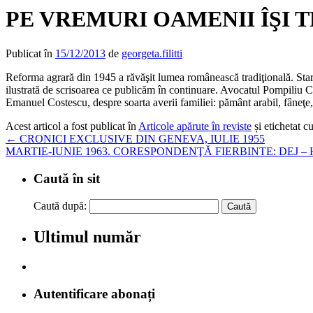
PE VREMURI OAMENII ÎŞI T
Publicat în
15/12/2013
de
georgeta.filitti
Reforma agrară din 1945 a răvăşit lumea românească tradiţională. Starea
ilustrată de scrisoarea ce publicăm în continuare. Avocatul Pompiliu Co
Emanuel Costescu, despre soarta averii familiei: pământ arabil, fâneţe, 
Acest articol a fost publicat în
Articole apărute în reviste
și etichetat c
←
CRONICI EXCLUSIVE DIN GENEVA, IULIE 1955
MARTIE-IUNIE 1963. CORESPONDENŢĂ FIERBINTE: DEJ 
Caută în sit
Caută după:
Ultimul număr
Autentificare abonați