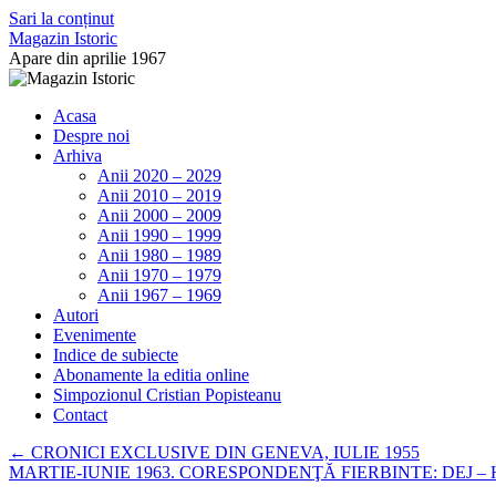
Sari la conținut
Magazin Istoric
Apare din aprilie 1967
Acasa
Despre noi
Arhiva
Anii 2020 – 2029
Anii 2010 – 2019
Anii 2000 – 2009
Anii 1990 – 1999
Anii 1980 – 1989
Anii 1970 – 1979
Anii 1967 – 1969
Autori
Evenimente
Indice de subiecte
Abonamente la editia online
Simpozionul Cristian Popisteanu
Contact
←
CRONICI EXCLUSIVE DIN GENEVA, IULIE 1955
MARTIE-IUNIE 1963. CORESPONDENŢĂ FIERBINTE: DEJ 