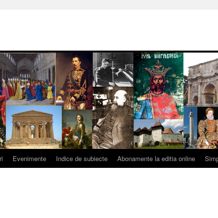
ri
Evenimente
Indice de subiecte
Abonamente la editia online
Simp