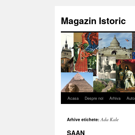
Sari
la
Magazin Istoric
conținut
Acasa
Despre noi
Arhiva
Auto
Ada Kale
Arhive etichete:
SAAN