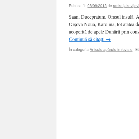
Publicat în
08/09/2013
de
ranko.jakovljev
Saan, Ducepratum, Oraşul insulă, A
Orşova Nouă, Karolina, tot atâtea de
acoperită de apele Dunării prin cons
Continuă să citești
→
În categoria
Articole apărute în reviste
|
Et