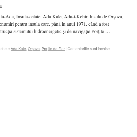
ic
ta-Ada, Insula-cetate, Ada Kale, Ada-i-Kebir, Insula de Orşova,
numiri pentru insula care, până în anul 1971, când a fost
trucţia sistemului hidroenergetic şi de navigaţie Porţile …
pentru
ichete
Ada Kale
,
Orşova
,
Porţile de Fier
|
Comentariile sunt închise
SAAN