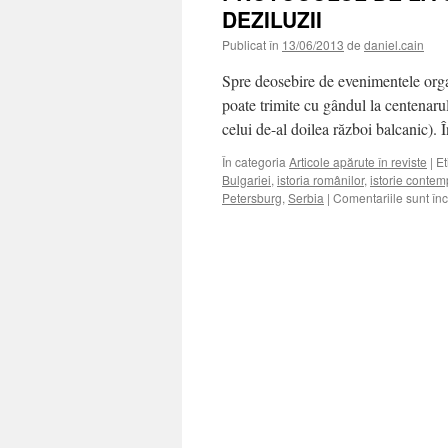
DEZILUZII
Publicat în
13/06/2013
de
daniel.cain
Spre deosebire de evenimentele organ
poate trimite cu gândul la centenaru
celui de-al doilea război balcanic).
În categoria
Articole apărute în reviste
|
Et
Bulgariei
,
istoria românilor
,
istorie conte
Petersburg
,
Serbia
|
Comentariile sunt în