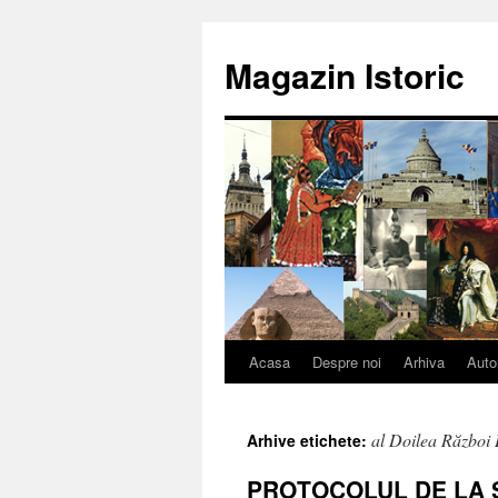
Sari
la
Magazin Istoric
conținut
Acasa
Despre noi
Arhiva
Auto
al Doilea Război 
Arhive etichete:
PROTOCOLUL DE LA 