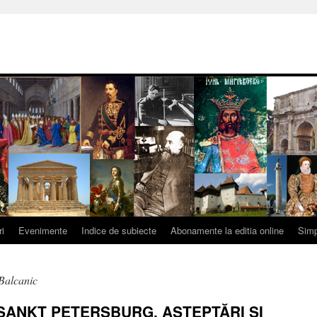
ri
Evenimente
Indice de subiecte
Abonamente la editia online
Simp
Balcanic
SANKT PETERSBURG. AŞTEPTĂRI ŞI