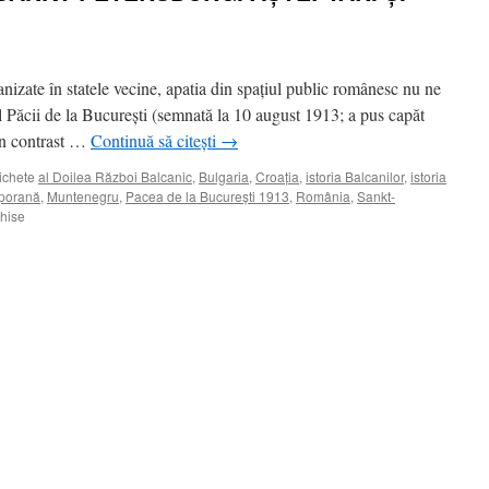
izate în statele vecine, apatia din spaţiul public românesc nu ne
l Păcii de la Bucureşti (semnată la 10 august 1913; a pus capăt
 În contrast …
Continuă să citești
→
ichete
al Doilea Război Balcanic
,
Bulgaria
,
Croaţia
,
istoria Balcanilor
,
istoria
mporană
,
Muntenegru
,
Pacea de la Bucureşti 1913
,
România
,
Sankt-
pentru
chise
PROTOCOLUL
DE
LA
SANKT
PETERSBURG.
AŞTEPTĂRI
ŞI
DEZILUZII