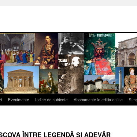
ri
Evenimente
Indice de subiecte
Abonamente la editia online
Simp
SCOVA ÎNTRE LEGENDĂ ŞI ADEVĂR