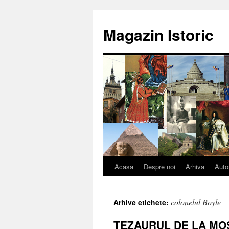
Sari
la
Magazin Istoric
conținut
Acasa
Despre noi
Arhiva
Auto
colonelul Boyle
Arhive etichete:
TEZAURUL DE LA MO