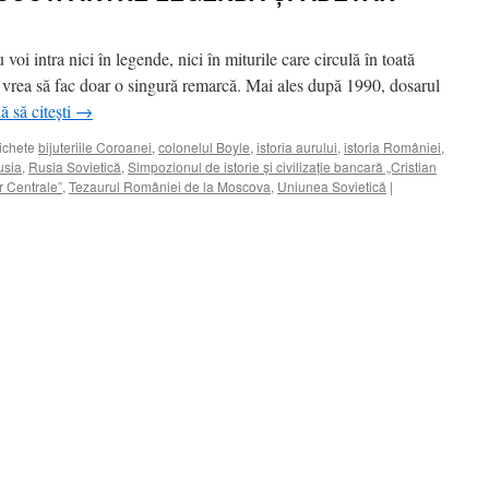
oi intra nici în legende, nici în miturile care circulă în toată
vrea să fac doar o singură remarcă. Mai ales după 1990, dosarul
ă să citești
→
ichete
bijuteriile Coroanei
,
colonelul Boyle
,
istoria aurului
,
istoria României
,
usia
,
Rusia Sovietică
,
Simpozionul de istorie şi civilizaţie bancară „Cristian
r Centrale”
,
Tezaurul României de la Moscova
,
Uniunea Sovietică
|