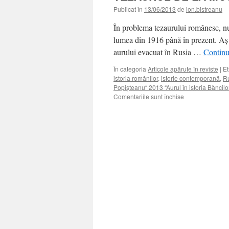
Publicat în
13/06/2013
de
ion.bistreanu
În problema tezaurului românesc, nu v
lumea din 1916 până în prezent. Aş 
aurului evacuat în Rusia …
Continu
În categoria
Articole apărute în reviste
|
Et
istoria românilor
,
istorie contemporană
,
R
Popişteanu“ 2013 “Aurul în istoria Băncilo
pentru
Comentariile sunt închise
TEZAURUL
DE
LA
MOSCOVA
ÎNTRE
LEGENDĂ
ŞI
ADEVĂR