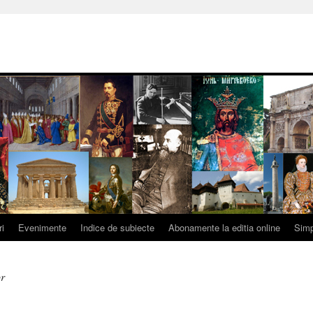
ri
Evenimente
Indice de subiecte
Abonamente la editia online
Simp
or