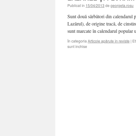
Publicat în
15/04/2013
de
georgeta.rosu
Sunt două sărbători din calendarul p
Lazărul), de origine tracă, de cinsti
sunt marcate în calendarul popular
În categoria
Articole apărute în reviste
|
Et
pentru
sunt închise
LĂZĂREL
ŞI
FLORA…