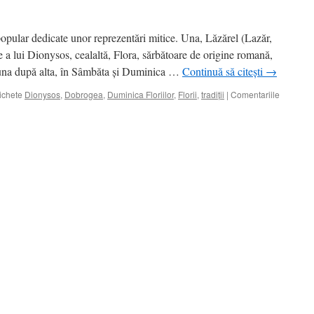
opular dedicate unor reprezentări mitice. Una, Lăzărel (Lazăr,
re a lui Dionysos, cealaltă, Flora, sărbătoare de origine romană,
 una după alta, în Sâmbăta şi Duminica …
Continuă să citești
→
ichete
Dionysos
,
Dobrogea
,
Duminica Floriilor
,
Florii
,
tradiţii
|
Comentariile