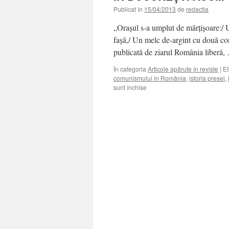
Publicat în
15/04/2013
de
redactia
„Oraşul s-a umplut de mărţişoare:/ U
faşă,/ Un melc de-argint cu două cor
publicată de ziarul România liberă
În categoria
Articole apărute în reviste
|
Et
comunismului în România
,
istoria presei
,
pentru
sunt închise
ÎN
BUCUREŞTI
ACUM
50
ANI