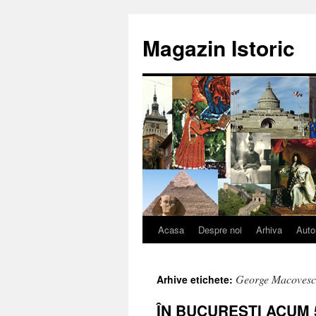
Sari
la
Magazin Istoric
conținut
Acasa
Despre noi
Arhiva
Auto
George Macoves
Arhive etichete:
ÎN BUCUREŞTI ACUM 