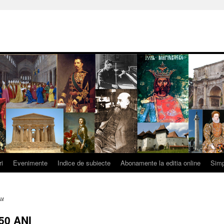
ri
Evenimente
Indice de subiecte
Abonamente la editia online
Simp
cu
50 ANI