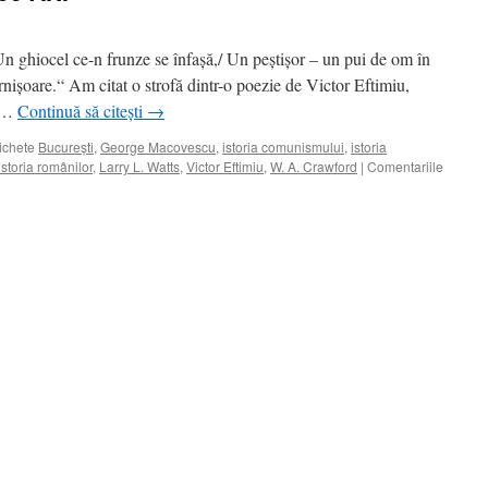
n ghiocel ce-n frunze se înfaşă,/ Un peştişor – un pui de om în
nişoare.“ Am citat o strofă dintr-o poezie de Victor Eftimiu,
, …
Continuă să citești
→
ichete
Bucureşti
,
George Macovescu
,
istoria comunismului
,
istoria
istoria românilor
,
Larry L. Watts
,
Victor Eftimiu
,
W. A. Crawford
|
Comentariile