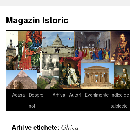
Sari
la
Magazin Istoric
conținut
Acasa
Despre
Arhiva
Autori
Evenimente
Indice de
noi
subiecte
Ghica
Arhive etichete: