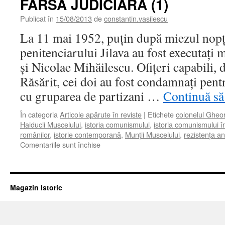
FARSĂ JUDICIARĂ (1)
O
farsă
Publicat în
15/08/2013
de
constantin.vasilescu
judiciară
(2)
La 11 mai 1952, puţin după miezul nopţi
penitenciarului Jilava au fost executaţi
şi Nicolae Mihăilescu. Ofiţeri capabili, 
Răsărit, cei doi au fost condamnaţi pent
cu gruparea de partizani …
Continuă să 
În categoria
Articole apărute în reviste
|
Etichete
colonelul Gheo
Haiducii Muscelului
,
istoria comunismului
,
istoria comunismului 
românilor
,
istorie contemporană
,
Munţii Muscelului
,
rezistenţa a
pentru
Comentariile sunt închise
„COMPLOTUL
VÂNĂTORILOR
DE
MUNTE“.
Magazin Istoric
O
FARSĂ
JUDICIARĂ
(1)