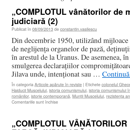
„COMPLOTUL vânătorilor de m
judiciară (2)
Publicat în
08/09/2013
de
constantin.vasilescu
Din decembrie 1950, utilizând mijloace 
de neglijenţa organelor de pază, deţinuţ
în arestul de la Uranus. De asemenea, î
smulgerea declaraţiilor compromiţătoare,
Jilava unde, intenţionat sau …
Continuă 
În categoria
Articole apărute în reviste
|
Etichete
colonelul Gheo
Haiducii Muscelului
,
istoria comunismului
,
istoria comunismului 
românilor
,
istorie contemporană
,
Munţii Muscelului
,
rezistenţa a
pentru
Comentariile sunt închise
„COMPLOTUL
vânătorilor
de
„COMPLOTUL VÂNĂTORILOR 
munte“.