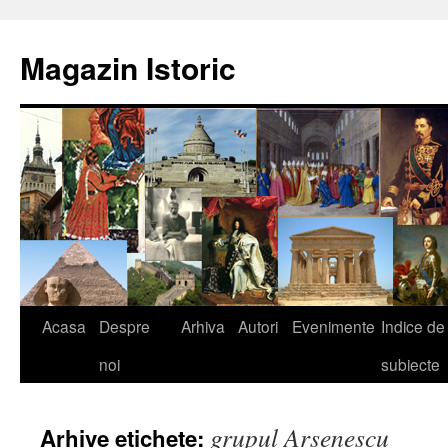
Sari
la
Magazin Istoric
conținut
Acasa
Despre
Arhiva
Autori
Evenimente
Indice de
noi
subiecte
grupul Arsenescu
Arhive etichete: