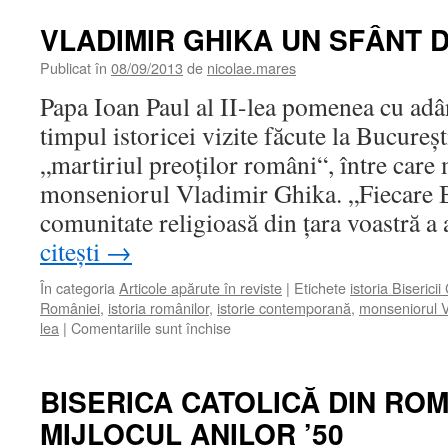
VLADIMIR GHIKA UN SFÂNT D
Publicat în
08/09/2013
de
nicolae.mares
Papa Ioan Paul al II-lea pomenea cu adâ
timpul istoricei vizite făcute la Bucureş
„martiriul preoţilor români“, între care
monseniorul Vladimir Ghika. „Fiecare B
comunitate religioasă din ţara voastră 
citești
→
În categoria
Articole apărute în reviste
|
Etichete
istoria Biserici
României
,
istoria românilor
,
istorie contemporană
,
monseniorul V
pentru
lea
|
Comentariile sunt închise
VLADIMIR
GHIKA
UN
BISERICA CATOLICĂ DIN ROM
SFÂNT
MIJLOCUL ANILOR ’50
DIN
FIRE