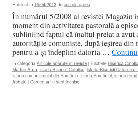
Publicat în
15/04/2013
de
cosmin.oprea
În numărul 5/2008 al revistei Magazin i
moment din activitatea pastorală a epi
subliniind faptul că înaltul prelat a avut
autorităţile comuniste, după ieşirea din
pentru a-şi îndeplini datoria …
Continuă
În categoria
Articole apărute în reviste
|
Etichete
Biserica Catol
Marton Aron
,
istoria Bisericii Catolice
,
istoria Bisericii Catolice 
istoria comunismului din România
,
istoria României
,
istoria româ
pentru
Abbate
|
Comentariile sunt închise
BISERICA
CATOLICĂ
DIN
ROMÂNIA
LA
MIJLOCUL
ANILOR
’50