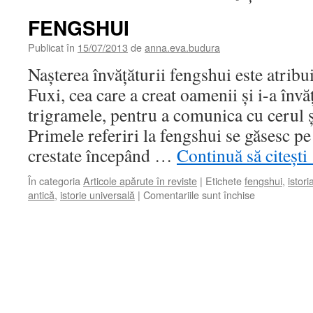
FENGSHUI
Publicat în
15/07/2013
de
anna.eva.budura
Naşterea învăţăturii fengshui este atribui
Fuxi, cea care a creat oamenii şi i-a învă
trigramele, pentru a comunica cu cerul şi
Primele referiri la fengshui se găsesc pe
crestate începând …
Continuă să citești
În categoria
Articole apărute în reviste
|
Etichete
fengshui
,
istori
antică
,
istorie universală
|
Comentariile sunt închise
pentru
FENGSHUI