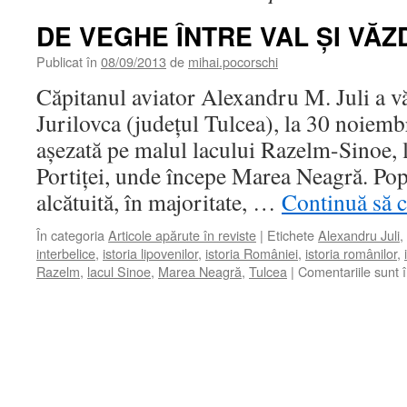
DE VEGHE ÎNTRE VAL ŞI VĂ
Publicat în
08/09/2013
de
mihai.pocorschi
Căpitanul aviator Alexandru M. Juli a vă
Jurilovca (judeţul Tulcea), la 30 noiem
aşezată pe malul lacului Razelm-Sinoe,
Portiţei, unde începe Marea Neagră. Popu
alcătuită, în majoritate, …
Continuă să c
În categoria
Articole apărute în reviste
|
Etichete
Alexandru Juli
,
interbelice
,
istoria lipovenilor
,
istoria României
,
istoria românilor
,
Razelm
,
lacul Sinoe
,
Marea Neagră
,
Tulcea
|
Comentariile sunt 