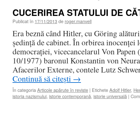
CUCERIREA STATULUI DE CĂ
Publicat în
17/11/2013
de
roger.manvell
Era beznă când Hitler, cu Göring alături
şedinţă de cabinet. În orbirea inocenţei l
democraţiei, vicecancelarul Von Papen (
10/1977) baronul Konstantin von Neurat
Afacerilor Externe, contele Lutz Schw
Continuă să citești
→
În categoria
Articole apărute în reviste
|
Etichete
Adolf Hitler
,
He
istoria nazismului
,
istorie contemporană
,
istorie universală
|
Come