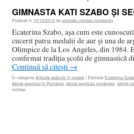
GIMNASTA KATI SZABO ŞI S
Publicat în
15/12/2013
de
pompiliu.nicolae.constantin
Ecaterina Szabo, aşa cum este cunoscută
cucerit patru medalii de aur şi una de ar
Olimpice de la Los Angeles, din 1984. E
confirmat tradiţia şcolii de gimnastică
Continuă să citești
→
În categoria
Articole apărute în reviste
|
Etichete
Ecaterina Sza
istoria sportului în România
,
istoria sportului românesc
,
istorie 
pentru
închise
GIMNASTA
KATI
SZABO
ŞI
SECURITATEA