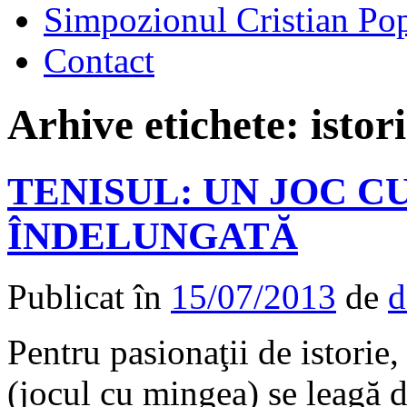
Simpozionul Cristian Po
Contact
Arhive etichete:
istor
TENISUL: UN JOC CU
ÎNDELUNGATĂ
Publicat în
15/07/2013
de
d
Pentru pasionaţii de istori
(jocul cu mingea) se leagă d