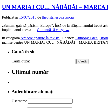
UN MARIAJ CU… NĂBĂDĂI – MAREA 
Publicat în
15/07/2013
de
theo.stanescu.stanciu
„Suntem gata să părăsim Europa“. Încă de la sfârşitul anului trecut astfe
împlinit anul acesta …
Continuă să citești
→
În categoria
Articole apărute în reviste
|
Etichete
Anthony Eden
,
istori
închise
pentru UN MARIAJ CU… NĂBĂDĂI – MAREA BRITA
Caută în sit
Caută după:
Ultimul număr
Autentificare abonați
Username