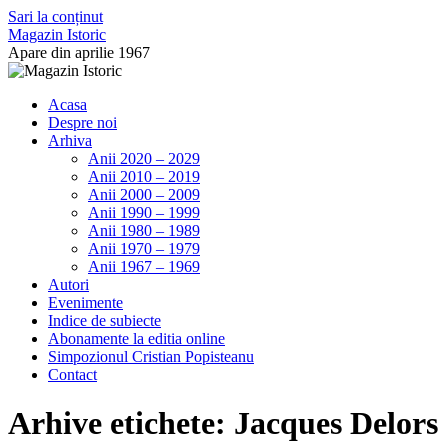
Sari la conținut
Magazin Istoric
Apare din aprilie 1967
Acasa
Despre noi
Arhiva
Anii 2020 – 2029
Anii 2010 – 2019
Anii 2000 – 2009
Anii 1990 – 1999
Anii 1980 – 1989
Anii 1970 – 1979
Anii 1967 – 1969
Autori
Evenimente
Indice de subiecte
Abonamente la editia online
Simpozionul Cristian Popisteanu
Contact
Arhive etichete:
Jacques Delors