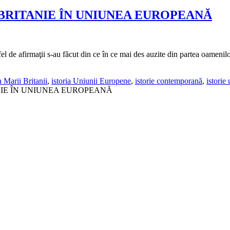
BRITANIE ÎN UNIUNEA EUROPEANĂ
l de afirmaţii s-au făcut din ce în ce mai des auzite din partea oamenilor 
a Marii Britanii
,
istoria Uniunii Europene
,
istorie contemporană
,
istorie
NIE ÎN UNIUNEA EUROPEANĂ