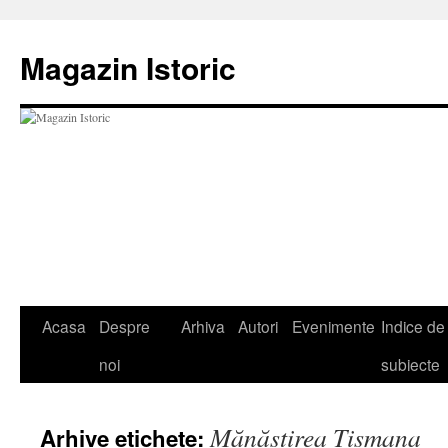
Sari
la
Magazin Istoric
conținut
Acasa
Despre
Arhiva
Autori
Evenimente
Indice de
noi
subiecte
Mănăstirea Tismana
Arhive etichete: