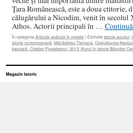
veche şi mai importantă dintre mănăstiri
Ţara Românească, este a doua ctitorie, 
călugărului a Nicodim, venit în secolul
Athos. Actorii principali în …
Continuă 
În categoria
Articole apărute în reviste
|
Etichete
istoria aurului
,
istorie contemporană
,
Mănăstirea Tismana
,
Operaţiunea Neptu
bancară „Cristian Popişteanu“ 2013 “Aurul în istoria Băncilor Cen
Magazin Istoric