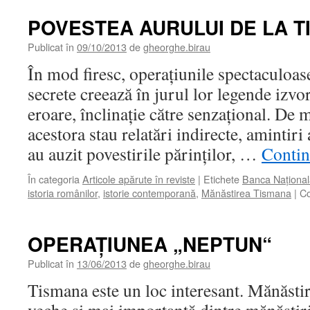
POVESTEA AURULUI DE LA 
Publicat în
09/10/2013
de
gheorghe.birau
În mod firesc, operaţiunile spectaculoase
secrete creează în jurul lor legende izvo
eroare, înclinaţie către senzaţional. De m
acestora stau relatări indirecte, amintir
au auzit povestirile părinţilor, …
Contin
În categoria
Articole apărute în reviste
|
Etichete
Banca Naţional
istoria românilor
,
istorie contemporană
,
Mănăstirea Tismana
|
Co
OPERAŢIUNEA „NEPTUN“
Publicat în
13/06/2013
de
gheorghe.birau
Tismana este un loc interesant. Mănăsti