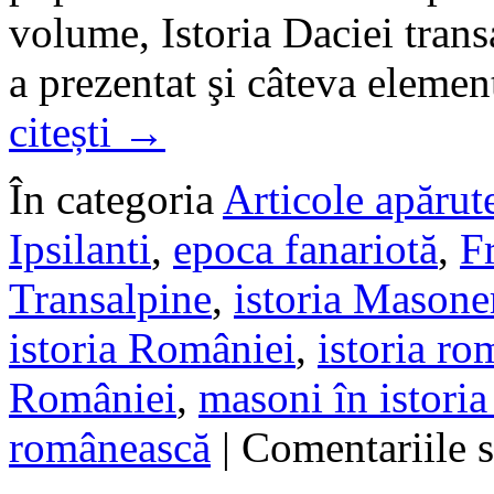
volume, Istoria Daciei trans
a prezentat şi câteva eleme
citești
→
În categoria
Articole apărute
Ipsilanti
,
epoca fanariotă
,
F
Transalpine
,
istoria Masone
istoria României
,
istoria ro
României
,
masoni în istoria
românească
|
Comentariile s