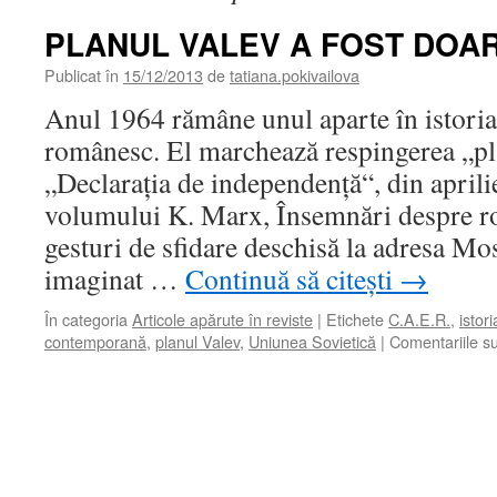
PLANUL VALEV A FOST DOA
Publicat în
15/12/2013
de
tatiana.pokivailova
Anul 1964 rămâne unul aparte în istor
românesc. El marchează respingerea „pl
„Declaraţia de independenţă“, din aprilie
volumului K. Marx, Însemnări despre ro
gesturi de sfidare deschisă la adresa Mo
imaginat …
Continuă să citești
→
În categoria
Articole apărute în reviste
|
Etichete
C.A.E.R.
,
istor
contemporană
,
planul Valev
,
Uniunea Sovietică
|
Comentariile su