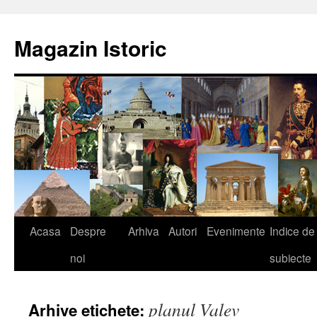
Sari
la
Magazin Istoric
conținut
Acasa
Despre
Arhiva
Autori
Evenimente
Indice de
noi
subiecte
planul Valev
Arhive etichete: