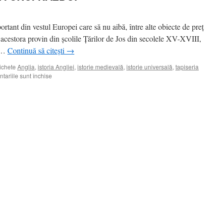
portant din vestul Europei care să nu aibă, între alte obiecte de preţ
a acestora provin din şcolile Ţărilor de Jos din secolele XV-XVIII,
ă …
Continuă să citești
→
ichete
Anglia
,
istoria Angliei
,
istorie medievală
,
istorie universală
,
tapiseria
pentru
tariile sunt închise
POVESTEA
BRODATĂ
A
UNUI
RĂZBOI