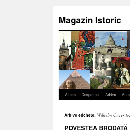
Sari
la
Magazin Istoric
conținut
Acasa
Despre noi
Arhiva
Auto
Wilhelm Cucerito
Arhive etichete:
POVESTEA BRODATĂ 