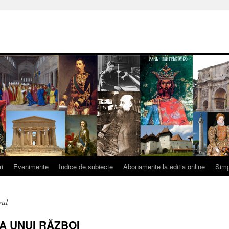
ri
Evenimente
Indice de subiecte
Abonamente la editia online
Simp
rul
A UNUI RĂZBOI