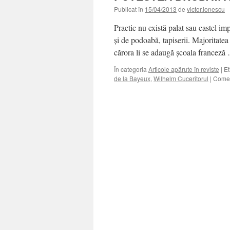
Publicat în
15/04/2013
de
victor.ionescu
Practic nu există palat sau castel im
şi de podoabă, tapiserii. Majoritate
cărora li se adaugă şcoala francez
În categoria
Articole apărute în reviste
|
Et
de la Bayeux
,
Wilhelm Cuceritorul
|
Comen