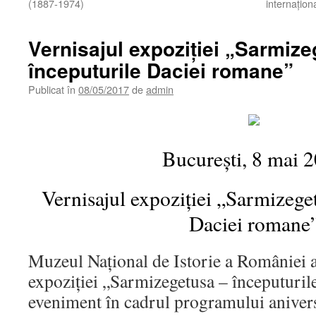
(1887-1974)
internațion
Vernisajul expoziției „Sarmiz
începuturile Daciei romane”
Publicat în
08/05/2017
de
admin
Bucureşti, 8 mai 
Vernisajul expoziției „Sarmizege
Daciei romane
Muzeul Naţional de Istorie a României a
expoziției „Sarmizegetusa – începuturil
eveniment în cadrul programului anive