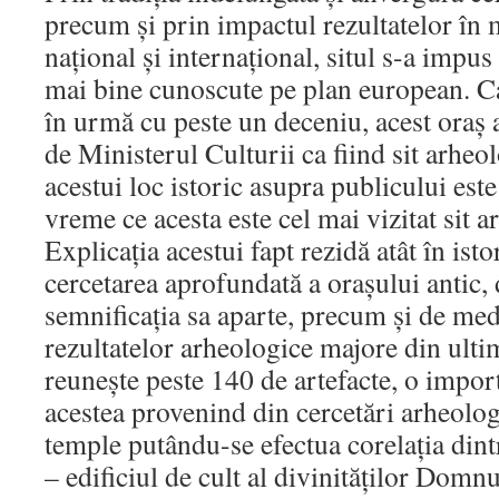
precum şi prin impactul rezultatelor în m
naţional şi internaţional, situl s-a impus
mai bine cunoscute pe plan european. Ca
în urmă cu peste un deceniu, acest oraș 
de Ministerul Culturii ca fiind sit arheol
acestui loc istoric asupra publicului este
vreme ce acesta este cel mai vizitat sit
Explicaţia acestui fapt rezidă atât în ist
cercetarea aprofundată a oraşului antic, 
semnificaţia sa aparte, precum şi de med
rezultatelor arheologice majore din ultim
reunește peste 140 de artefacte, o impor
acestea provenind din cercetări arheolog
temple putându-se efectua corelația dintr
– edificiul de cult al divinităților Dom