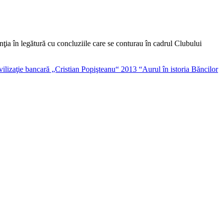
ia în legătură cu concluziile care se conturau în cadrul Clubului
ivilizaţie bancară „Cristian Popişteanu“ 2013 “Aurul în istoria Băncilor