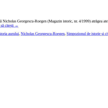
ă Nicholas Georgescu-Roegen (Magazin istoric, nr. 4/1999) atrăgea atenţ
să citești
→
storia aurului
,
Nicholas Georgescu-Roegen
,
Simpozionul de istorie şi c