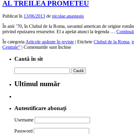
AL TREILEA PROMETEU
Publicat în
13/06/2013
de
nicolae.anastasiu
În anii ’70, în Clubul de la Roma, savantul american de origine român
privind epuizarea resurselor. El a apelat atunci la legenda …
Continuă 
În categoria
Articole apărute în reviste
|
Etichete
Clubul de la Roma
,
i
pentru
Centrale”
|
Comentariile sunt închise
AL
TREILEA
Caută în sit
PROMETEU
Caută
după:
Ultimul număr
Autentificare abonați
Username
Password