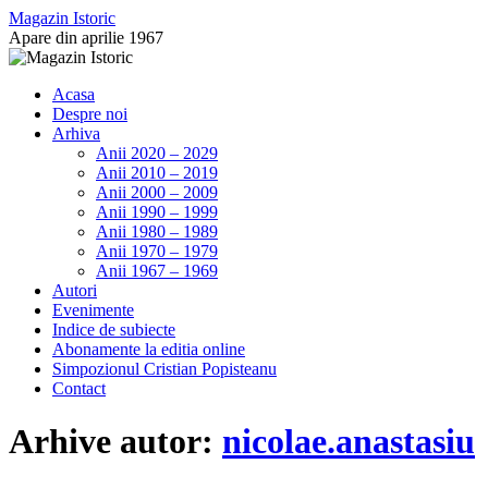
Sari
Magazin Istoric
la
Apare din aprilie 1967
conținut
Acasa
Despre noi
Arhiva
Anii 2020 – 2029
Anii 2010 – 2019
Anii 2000 – 2009
Anii 1990 – 1999
Anii 1980 – 1989
Anii 1970 – 1979
Anii 1967 – 1969
Autori
Evenimente
Indice de subiecte
Abonamente la editia online
Simpozionul Cristian Popisteanu
Contact
Arhive autor:
nicolae.anastasiu