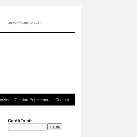
Apare din aprilie 1967
ozionul Cristian Popisteanu
Contact
Caută în sit