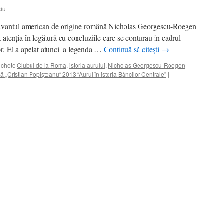
siu
 savantul american de origine română Nicholas Georgescu-Roegen
 atenţia în legătură cu concluziile care se conturau în cadrul
or. El a apelat atunci la legenda …
Continuă să citești
→
ichete
Clubul de la Roma
,
istoria aurului
,
Nicholas Georgescu-Roegen
,
ră „Cristian Popişteanu“ 2013 “Aurul în istoria Băncilor Centrale”
|