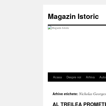
Sari
la
Magazin Istoric
conținut
Acasa
Despre noi
Arhiva
Auto
Nicholas George
Arhive etichete:
AL TREILEA PROMET