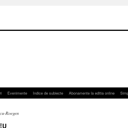
ri
Evenimente
Indice de subiecte
Abonamente la editia online
Simp
scu-Roegen
EU