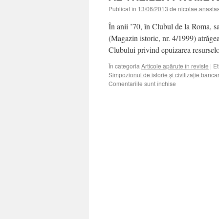
Publicat în
13/06/2013
de
nicolae.anasta
În anii ’70, în Clubul de la Roma,
(Magazin istoric, nr. 4/1999) atrăgea
Clubului privind epuizarea resursel
În categoria
Articole apărute în reviste
|
Et
Simpozionul de istorie şi civilizaţie banca
Comentariile sunt închise
pentru
AL
TREILEA
PROMETEU