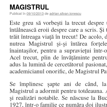
MAGISTRUL
Publicat în
09/10/2013
de
adrian.silvan.ionescu
Este greu să vorbeşti la trecut despre u
întâlnească eroii despre care a scris. Şi t
trăit întreaga viaţă în trecut! De acolo, 
nutrea Magistrul şi-şi întărea forţel
înaintaşilor, pentru a supravieţui într-
Acel trecut, plin de învăţăminte pentru
adus la lumină de cercetătorul pasionat,
academicianul onorific, de Magistrul P
Se împlinesc şapte ani de când, l
Magistrul a adormit pentru totdeauna. 
şi realizări notabile. Se născuse la Buc
1927, într-o familie ce număra doi iluştr