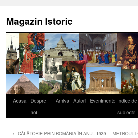
Sari
la
Magazin Istoric
conținut
Acasa
Despre
Arhiva
Autori
Evenimente
Indice de
noi
subiecte
←
CĂLĂTORIE PRIN ROMÂNIA ÎN ANUL 1939
METROUL L