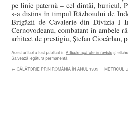
pe linie paternă – cel dintâi, bunicul,
s-a distins în timpul Războiului de In
Brigăzii de Cavalerie din Divizia I In
Cernovodeanu, combatant în ambele ră
arhitect de prestigiu, Ştefan Ciocârlan, p
Acest articol a fost publicat în
Articole apărute în reviste
și etich
Salvează
legătura permanentă
.
←
CĂLĂTORIE PRIN ROMÂNIA ÎN ANUL 1939
METROUL L