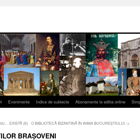
ri
Evenimente
Indice de subiecte
Abonamente la editia online
Simp
NU… EXISTĂ (6)
O BIBLIOTECĂ BIZANTINĂ ÎN INIMA BUCUREŞTIULUI
→
ILOR BRAŞOVENI