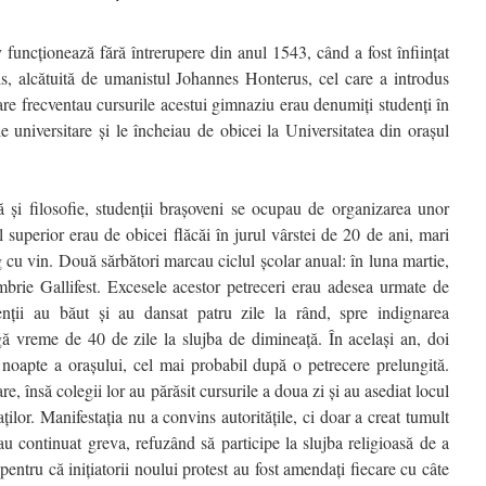
uncţionează fără întrerupere din anul 1543, când a fost înfiinţat
s, alcătuită de umanistul Johannes Honterus, cel care a introdus
re frecventau cursurile acestui gimnaziu erau denumiţi studenţi în
e universitare şi le încheiau de obicei la Universitatea din oraşul
ă şi filosofie, studenţii braşoveni se ocupau de organizarea unor
l superior erau de obicei flăcăi în jurul vârstei de 20 de ani, mari
 cu vin. Două sărbători marcau ciclul şcolar anual: în luna martie,
mbrie Gallifest. Excesele acestor petreceri erau adesea urmate de
nţii au băut şi au dansat patru zile la rând, spre indignarea
gă vreme de 40 de zile la slujba de dimineaţă. În acelaşi an, doi
 noapte a oraşului, cel mai probabil după o petrecere prelungită.
re, însă colegii lor au părăsit cursurile a doua zi şi au asediat locul
ţilor. Manifestaţia nu a convins autorităţile, ci doar a creat tumult
-au continuat greva, refuzând să participe la slujba religioasă de a
 pentru că iniţiatorii noului protest au fost amendaţi fiecare cu câte