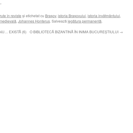
.
rute în reviste
și etichetat cu
Braşov
,
istoria Braşovului
,
istoria învăţmântului
,
e medievală
,
Johannes Honterus
. Salvează
legătura permanentă
.
NU… EXISTĂ (6)
O BIBLIOTECĂ BIZANTINĂ ÎN INIMA BUCUREŞTIULUI
→