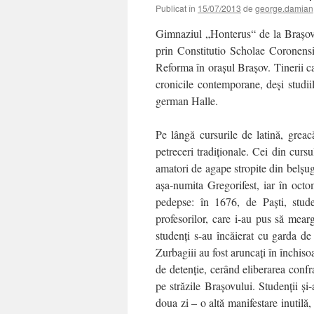
Publicat în
15/07/2013
de
george.damian
Gimnaziul „Honterus“ de la Braşov f
prin Constitutio Scholae Coronensi
Reforma în oraşul Braşov. Tinerii ca
cronicile contemporane, deşi studiil
german Halle.
Pe lângă cursurile de latină, greac
petreceri tradiţionale. Cei din cursu
amatori de agape stropite din belşug
aşa-numita Gregorifest, iar în octo
pedepse: în 1676, de Paşti, stude
profesorilor, care i-au pus să mear
studenţi s-au încăierat cu garda de
Zurbagiii au fost aruncaţi în închisoa
de detenţie, cerând eliberarea confra
pe străzile Braşovului. Studenţii şi
doua zi – o altă manifestare inutilă,