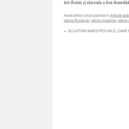
trei florini şi răscoala a fost domolită
Acest articol a fost publicat în
Articole apă
istoria României
,
istoria românilor
,
istori
←
SLUJITORII MAIESTĂŢII SALE, CARE 