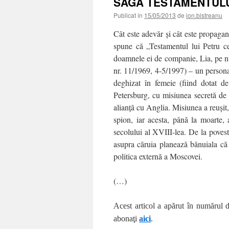
SAGA TESTAMENTULU
Publicat în
15/05/2013
de
ion.bistreanu
Cât este adevăr şi cât este propaga
spune că „Testamentul lui Petru ce
doamnele ei de companie, Lia, pe 
nr. 11/1969, 4-5/1997) – un personaj 
deghizat în femeie (fiind dotat de
Petersburg, cu misiunea secretă de
alianţă cu Anglia. Misiunea a reuşit,
spion, iar acesta, până la moarte, 
secolului al XVIII-lea. De la povest
asupra căruia planează bănuiala că n
politica externă a Moscovei.
(…)
Acest articol a apărut în numărul d
abonaţi
aici
.