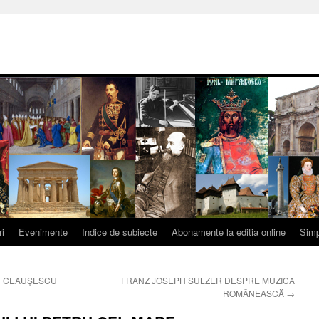
ri
Evenimente
Indice de subiecte
Abonamente la editia online
Simp
U CEAUŞESCU
FRANZ JOSEPH SULZER DESPRE MUZICA
ROMÂNEASCĂ
→