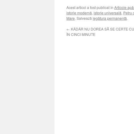
Acest articol a fost publicat în
Articole apă
istorie modernă
,
istorie universală
,
Petru 
Mare
. Salvează
legătura permanentă
.
←
KÁDÁR NU DOREA SĂ SE CERTE C
ÎN CINCI MINUTE