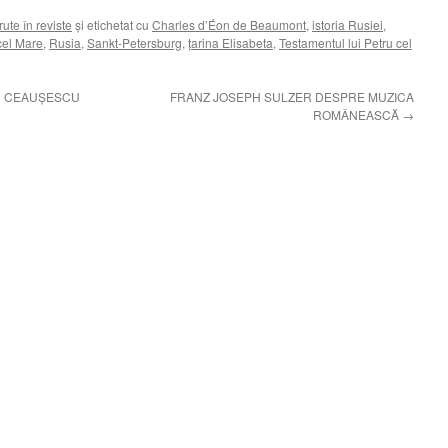
rute în reviste
și etichetat cu
Charles d’Éon de Beaumont
,
istoria Rusiei
,
cel Mare
,
Rusia
,
Sankt-Petersburg
,
ţarina Elisabeta
,
Testamentul lui Petru cel
U CEAUŞESCU
FRANZ JOSEPH SULZER DESPRE MUZICA
ROMÂNEASCĂ
→