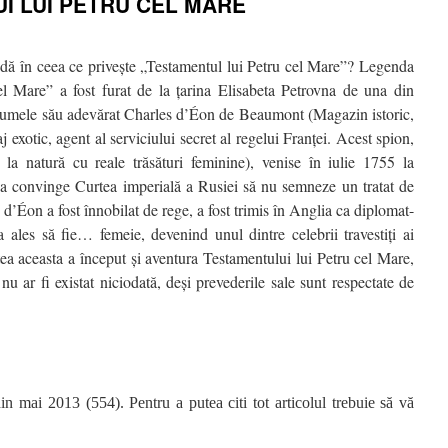
I LUI PETRU CEL MARE
ndă în ceea ce priveşte „Testamentul lui Petru cel Mare”? Legenda
l Mare” a fost furat de la ţarina Elisabeta Petrovna de una din
numele său adevărat Charles d’Éon de Beaumont (Magazin istoric,
exotic, agent al serviciului secret al regelui Franţei. Acest spion,
 la natură cu reale trăsături feminine), venise în iulie 1755 la
 a convinge Curtea imperială a Rusiei să nu semneze un tratat de
 d’Éon a fost înnobilat de rege, a fost trimis în Anglia ca diplomat-
a ales să fie… femeie, devenind unul dintre celebrii travestiţi ai
ea aceasta a început şi aventura Testamentului lui Petru cel Mare,
u ar fi existat niciodată, deşi prevederile sale sunt respectate de
in mai 2013 (554). Pentru a putea citi tot articolul trebuie să vă