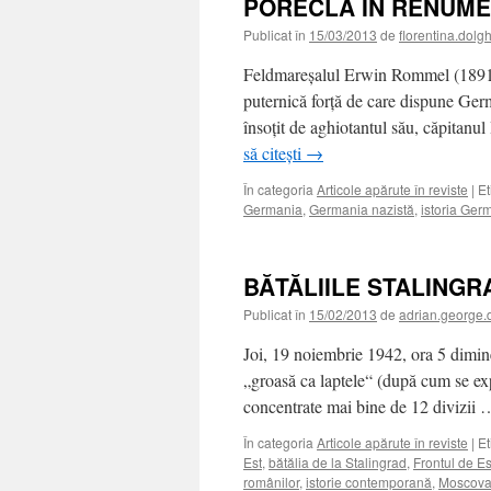
PORECLA ÎN RENUME
Publicat în
15/03/2013
de
florentina.dolg
Feldmareşalul Erwin Rommel (1891-
puternică forţă de care dispune Ger
însoţit de aghiotantul său, căpitan
să citești
→
În categoria
Articole apărute în reviste
|
Et
Germania
,
Germania nazistă
,
istoria Ger
BĂTĂLIILE STALINGRA
Publicat în
15/02/2013
de
adrian.george.
Joi, 19 noiembrie 1942, ora 5 dimine
„groasă ca laptele“ (după cum se expr
concentrate mai bine de 12 divizii
În categoria
Articole apărute în reviste
|
Et
Est
,
bătălia de la Stalingrad
,
Frontul de Es
românilor
,
istorie contemporană
,
Moscov