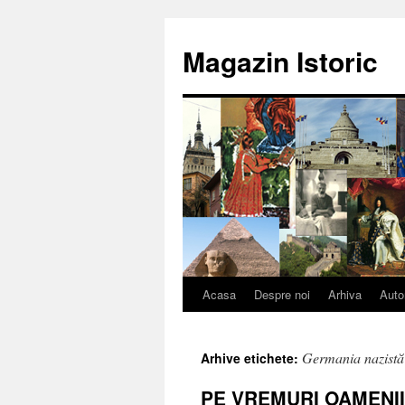
Sari
la
Magazin Istoric
conținut
Acasa
Despre noi
Arhiva
Auto
Germania nazistă
Arhive etichete:
PE VREMURI OAMENII 