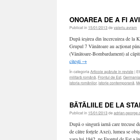
ONOAREA DE A FI A
Publicat în
15/01/2013
de
valeriu.avram
După ieşirea din încercuirea de la K
Grupul 7 Vânătoare au acţionat până
(Vânătoare-Bombardament) al căpit
citești
→
În categoria
Articole apărute în reviste
|
Et
militară română
,
Frontul de Est
,
Germania 
istoria românilor
,
istorie contemporană
,
Me
BĂTĂLIILE DE LA STA
Publicat în
15/01/2013
de
adrian.george.
După o singură iarnă care trecuse de
de către forţele Axei), lumea se obiş
vara lui 1942, pe Frontul de Est a 