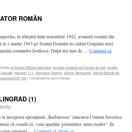
BĂTĂLIILE
STALINGRADULUI
(2)
VIATOR ROMÂN
arpovka, la sfârşitul lunii noiembrie 1942, aviatorii români din
 la 1 martie 1943 pe frontul Donului în cadrul Grupului mixt
anului-comandor Iosifescu. După trei luni de …
Continuă să
ichete
al Doilea Război Mondial
,
armata română pe Frontul de Est
,
aviaţia
nazistă
,
Heinkel 111
,
Hermann Göring
,
istoria Germaniei
,
istoria României
,
pentru
sserschmitt 109
|
Comentariile sunt închise
ONOAREA
DE
A
LINGRAD (1)
FI
AVIATOR
dumitru
ROMÂN
 la începerea operaţiunii „Barbarossa“ (atacarea Uniunii Sovietice
nuise să creadă că „vara aparţine germanilor, iarna ruşilor“. În
început aşteptata …
Continuă să citești
→