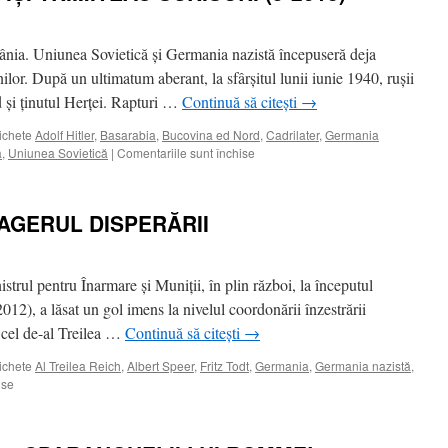
ânia. Uniunea Sovietică şi Germania nazistă începuseră deja
nilor. După un ultimatum aberant, la sfârşitul lunii iunie 1940, ruşii
şi ţinutul Herţei. Rapturi …
Continuă să citești
→
ichete
Adolf Hitler
,
Basarabia
,
Bucovina ed Nord
,
Cadrilater
,
Germania
pentru
a
,
Uniunea Sovietică
|
Comentariile sunt închise
PE
VREMURI
OAMENII
AGERUL DISPERĂRII
ÎŞI
TRIMITEAU
SCRISORI
(5-
nistrul pentru Înarmare şi Muniţii, în plin război, la începutul
2013)
012), a lăsat un gol imens la nivelul coordonării înzestrării
in cel de-al Treilea …
Continuă să citești
→
ichete
Al Treilea Reich
,
Albert Speer
,
Fritz Todt
,
Germania
,
Germania nazistă
,
pentru
ise
ALBERT
SPEER,
MANAGERUL