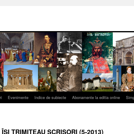
ri
Evenimente
Indice de subiecte
Abonamente la editia online
Simp
ÎŞI TRIMITEAU SCRISORI (5-2013)