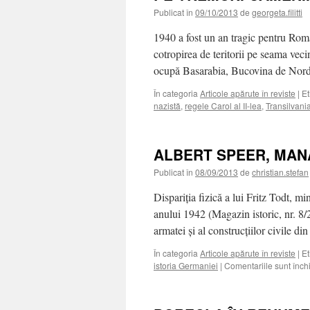
Publicat în
09/10/2013
de
georgeta.filitti
1940 a fost un an tragic pentru Rom
cotropirea de teritorii pe seama veci
ocupă Basarabia, Bucovina de Nord 
În categoria
Articole apărute în reviste
|
Et
nazistă
,
regele Carol al II-lea
,
Transilvani
ALBERT SPEER, MAN
Publicat în
08/09/2013
de
christian.stefan
Dispariţia fizică a lui Fritz Todt, mi
anului 1942 (Magazin istoric, nr. 8/2
armatei şi al construcţiilor civile d
În categoria
Articole apărute în reviste
|
Et
istoria Germaniei
|
Comentariile sunt înch