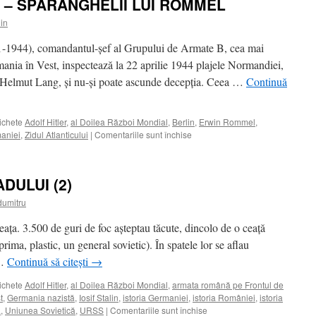
 – SPARANGHELII LUI ROMMEL
DISPERĂRII
hin
1944), comandantul-şef al Grupului de Armate B, cea mai
mania în Vest, inspectează la 22 aprilie 1944 plajele Normandiei,
ul Helmut Lang, şi nu-şi poate ascunde decepţia. Ceea …
Continuă
ichete
Adolf Hitler
,
al Doilea Război Mondial
,
Berlin
,
Erwin Rommel
,
pentru
maniei
,
Zidul Atlanticului
|
Comentariile sunt închise
PORECLA
ÎN
RENUME
DULUI (2)
–
SPARANGHELII
dumitru
LUI
ROMMEL
aţa. 3.500 de guri de foc aşteptau tăcute, dincolo de o ceaţă
ima, plastic, un general sovietic). În spatele lor se aflau
 …
Continuă să citești
→
ichete
Adolf Hitler
,
al Doilea Război Mondial
,
armata română pe Frontul de
t
,
Germania nazistă
,
Iosif Stalin
,
istoria Germaniei
,
istoria României
,
istoria
pentru
a
,
Uniunea Sovietică
,
URSS
|
Comentariile sunt închise