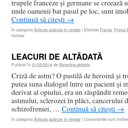
trupele franceze şi germane se creează 
unde oamenii bat pasul pe loc, sunt imo
Continuă să citești
→
În categoria
Articole apărute în reviste
|
Etichete
Franţa
,
Primul 
închise
pentru
POILUS
LEACURI DE ALTĂDATĂ
Publicat în
21/05/2014
de
florentina.dolghin
Criză de astm? O pastilă de heroină şi t
putea suna dialogul între un pacient şi m
derivat al opiului, era un răspândit rem
astmului, sclerozei în plăci, cancerului 
schizofreniei, …
Continuă să citești
→
În categoria
Articole apărute în reviste
|
Comentariile sunt închis