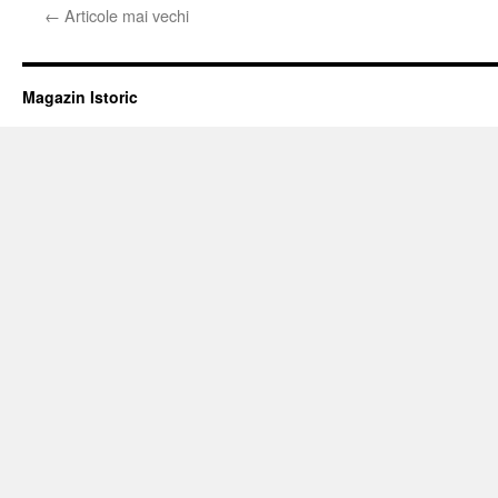
RUSĂ
←
Articole mai vechi
SE
REFORMEAZĂ
Magazin Istoric