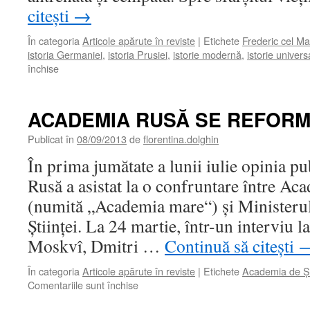
citești
→
În categoria
Articole apărute în reviste
|
Etichete
Frederic cel Ma
istoria Germaniei
,
istoria Prusiei
,
istorie modernă
,
istorie univers
închise
pentru
REGELE-
SERGENT
ACADEMIA RUSĂ SE REFOR
Publicat în
08/09/2013
de
florentina.dolghin
În prima jumătate a lunii iulie opinia pu
Rusă a asistat la o confruntare între Aca
(numită „Academia mare“) şi Ministerul
Ştiinţei. La 24 martie, într-un interviu 
Moskvî, Dmitri …
Continuă să citești
În categoria
Articole apărute în reviste
|
Etichete
Academia de Şt
Comentariile sunt închise
pentru
ACADEMIA