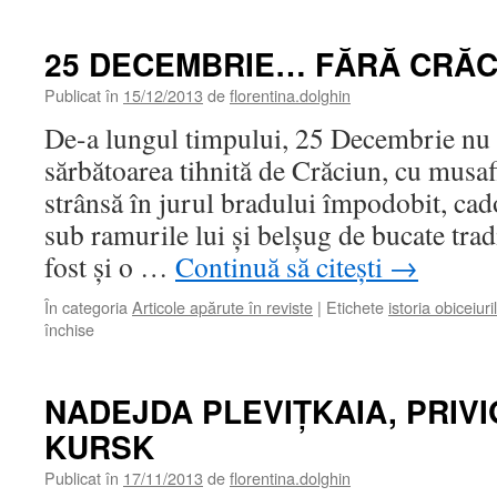
25 DECEMBRIE… FĂRĂ CRĂC
Publicat în
15/12/2013
de
florentina.dolghin
De-a lungul timpului, 25 Decembrie nu 
sărbătoarea tihnită de Crăciun, cu musafi
strânsă în jurul bradului împodobit, cad
sub ramurile lui şi belşug de bucate tra
fost şi o …
Continuă să citești
→
În categoria
Articole apărute în reviste
|
Etichete
istoria obiceiuril
închise
pentru
25
DECEMBRIE…
FĂRĂ
NADEJDA PLEVIŢKAIA, PRIV
CRĂCIUN!
KURSK
Publicat în
17/11/2013
de
florentina.dolghin