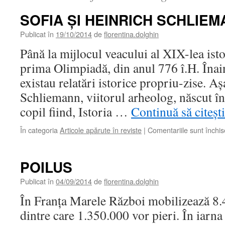
SOFIA ŞI HEINRICH SCHLIE
Publicat în
19/10/2014
de
florentina.dolghin
Până la mijlocul veacului al XIX-lea ist
prima Olimpiadă, din anul 776 î.H. Înain
existau relatări istorice propriu-zise. Aş
Schliemann, viitorul arheolog, născut în
copil fiind, Istoria …
Continuă să citeșt
În categoria
Articole apărute în reviste
|
Comentariile sunt închis
POILUS
Publicat în
04/09/2014
de
florentina.dolghin
În Franţa Marele Război mobilizează 8
dintre care 1.350.000 vor pieri. În iarna