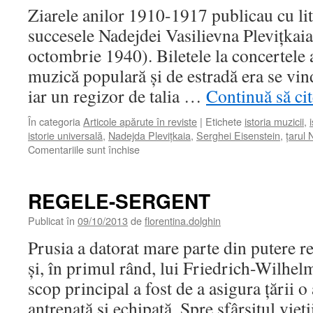
Ziarele anilor 1910-1917 publicau cu li
succesele Nadejdei Vasilievna Pleviţkai
octombrie 1940). Biletele la concertele a
muzică populară şi de estradă era se vind
iar un regizor de talia …
Continuă să cit
În categoria
Articole apărute în reviste
|
Etichete
istoria muzicii
,
istorie universală
,
Nadejda Pleviţkaia
,
Serghei Eisenstein
,
ţarul 
Comentariile sunt închise
pentru
NADEJDA
PLEVIŢKAIA,
PRIVIGHETOAREA
REGELE-SERGENT
DIN
KURSK
Publicat în
09/10/2013
de
florentina.dolghin
Prusia a datorat mare parte din putere re
şi, în primul rând, lui Friedrich-Wilhel
scop principal a fost de a asigura ţării 
antrenată şi echipată. Spre sfârşitul vieţ