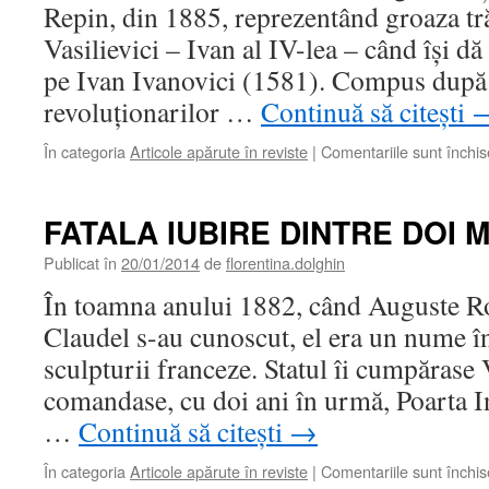
Repin, din 1885, reprezentând groaza tră
Vasilievici – Ivan al IV-lea – când îşi dă 
pe Ivan Ivanovici (1581). Compus după
revoluţionarilor …
Continuă să citești
În categoria
Articole apărute în reviste
|
Comentariile sunt închis
FATALA IUBIRE DINTRE DOI 
Publicat în
20/01/2014
de
florentina.dolghin
În toamna anului 1882, când Auguste Ro
Claudel s-au cunoscut, el era un nume î
sculpturii franceze. Statul îi cumpărase 
comandase, cu doi ani în urmă, Poarta In
…
Continuă să citești
→
În categoria
Articole apărute în reviste
|
Comentariile sunt închis