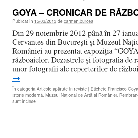
GOYA – CRONICAR DE RĂZBO
Publicat în
15/03/2013
de
carmen.burcea
Din 29 noiembrie 2012 până în 27 ianuar
Cervantes din Bucureşti şi Muzeul Naţio
României au prezentat expoziţia “GOYA
războaielor. Dezastrele şi fotografia de 
unor fotografii ale reporterilor de răzb
→
În categoria
Articole apărute în reviste
|
Etichete
Francisco Goy
istorie modernă
,
Muzeul Naţional de Artă al României
,
Rembran
pentru
sunt închise
GOYA
–
CRONICAR
DE
RĂZBOI