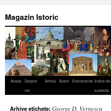
Sari
la
Magazin Istoric
conținut
Acasa
Despre
Arhiva
Autori
Evenimente
Indice de
noi
subiecte
George D. Vernescu
Arhive etichete: