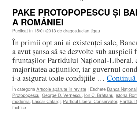
PAKE PROTOPOPESCU ŞI BA
A ROMÂNIEI
Publicat în
15/01/2013
de
dragos.lucian.tigau
În primii opt ani ai existenţei sale, Ba
a avut şansa să se dezvolte sub auspicii f
fruntaşilor Partidului Naţional-Liberal, 
majoritatea acţiunilor, iar guvernul con
i-a asigurat toate condiţiile …
Continuă 
În categoria
Articole apărute în reviste
|
Etichete
Banca Naţional
Protopopescu
,
George D. Vernescu
,
Ion C. Brătianu
,
istoria Ro
modernă
,
Lascăr Catargi
,
Partidul Liberal Conservator
,
Partidul 
pentru
închise
PAKE
PROTOPOPESCU
ŞI
BANCA