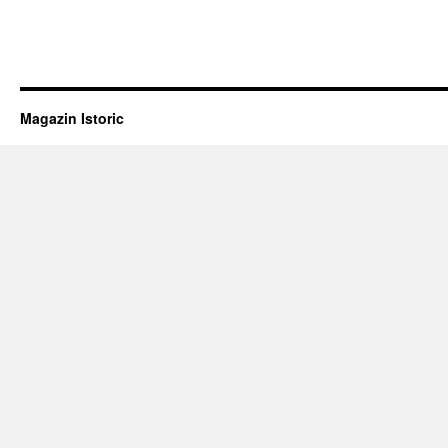
NAŢIONALĂ
A
ROMÂNIEI
Magazin Istoric