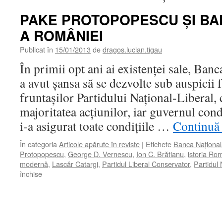
PAKE PROTOPOPESCU ŞI BA
A ROMÂNIEI
Publicat în
15/01/2013
de
dragos.lucian.tigau
În primii opt ani ai existenţei sale, Ba
a avut şansa să se dezvolte sub auspicii f
fruntaşilor Partidului Naţional-Liberal, 
majoritatea acţiunilor, iar guvernul con
i-a asigurat toate condiţiile …
Continuă 
În categoria
Articole apărute în reviste
|
Etichete
Banca Naţional
Protopopescu
,
George D. Vernescu
,
Ion C. Brătianu
,
istoria Ro
modernă
,
Lascăr Catargi
,
Partidul Liberal Conservator
,
Partidul 
pentru
închise
PAKE
PROTOPOPESCU
ŞI
BANCA