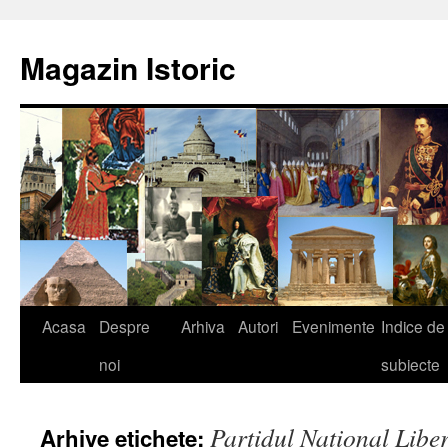
Sari
la
Magazin Istoric
conținut
Acasa
Despre
Arhiva
Autori
Evenimente
Indice de
noi
subiecte
Partidul Naţional Libe
Arhive etichete: