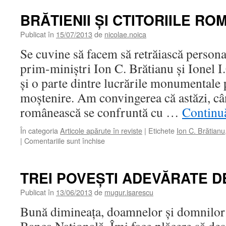
BRĂTIENII ŞI CTITORIILE R
Publicat în
15/07/2013
de
nicolae.noica
Se cuvine să facem să retrăiască personali
prim-miniştri Ion C. Brătianu şi Ionel I
şi o parte dintre lucrările monumentale p
moştenire. Am convingerea că astăzi, câ
românească se confruntă cu …
Continuă
În categoria
Articole apărute în reviste
|
Etichete
Ion C. Brătianu
pentru
|
Comentariile sunt închise
BRĂTIENII
ŞI
CTITORIILE
TREI POVEŞTI ADEVĂRATE 
ROMÂNIEI
MODERNE
Publicat în
13/06/2013
de
mugur.isarescu
Bună dimineaţa, doamnelor şi domnilor! 