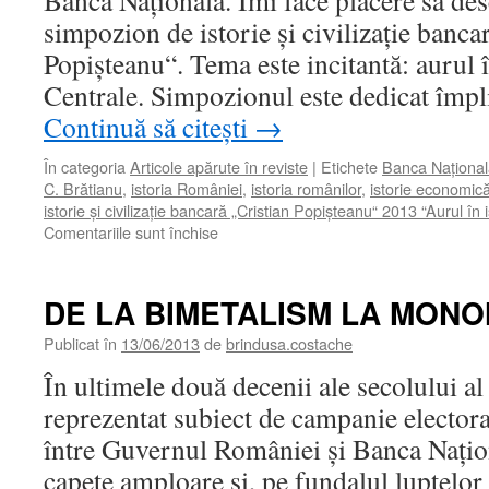
Banca Naţională. Îmi face plăcere să de
simpozion de istorie şi civilizaţie banca
Popişteanu“. Tema este incitantă: aurul î
Centrale. Simpozionul este dedicat împl
Continuă să citești
→
În categoria
Articole apărute în reviste
|
Etichete
Banca Naţional
C. Brătianu
,
istoria României
,
istoria românilor
,
istorie economic
istorie şi civilizaţie bancară „Cristian Popişteanu“ 2013 “Aurul în 
pentru
Comentariile sunt închise
TREI
POVEŞTI
ADEVĂRATE
DE LA BIMETALISM LA MON
DESPRE
AUR
Publicat în
13/06/2013
de
brindusa.costache
În ultimele două decenii ale secolului al
reprezentat subiect de campanie electora
între Guvernul României şi Banca Naţion
capete amploare şi, pe fundalul luptelor 