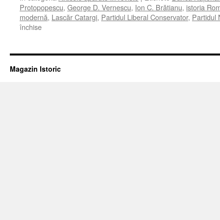
Protopopescu
,
George D. Vernescu
,
Ion C. Brătianu
,
istoria Ro
modernă
,
Lascăr Catargi
,
Partidul Liberal Conservator
,
Partidul 
pentru
închise
PAKE
PROTOPOPESCU
ŞI
BANCA
Magazin Istoric
NAŢIONALĂ
A
ROMÂNIEI