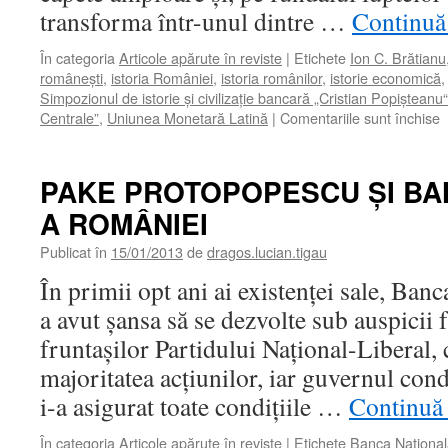
transforma într-unul dintre …
Continuă 
În categoria
Articole apărute în reviste
|
Etichete
Ion C. Brătianu
româneşti
,
istoria României
,
istoria românilor
,
istorie economică
Simpozionul de istorie şi civilizaţie bancară „Cristian Popişteanu“
p
Centrale”
,
Uniunea Monetară Latină
|
Comentariile sunt închise
L
B
PAKE PROTOPOPESCU ŞI BA
L
A ROMÂNIEI
Publicat în
15/01/2013
de
dragos.lucian.tigau
În primii opt ani ai existenţei sale, Ba
a avut şansa să se dezvolte sub auspicii f
fruntaşilor Partidului Naţional-Liberal, 
majoritatea acţiunilor, iar guvernul con
i-a asigurat toate condiţiile …
Continuă 
În categoria
Articole apărute în reviste
|
Etichete
Banca Naţional