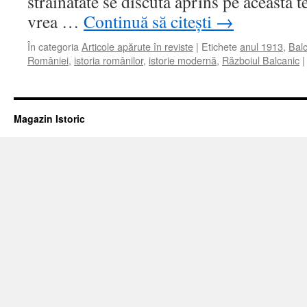
străinătate se discuta aprins pe această 
vrea …
Continuă să citești
→
În categoria
Articole apărute în reviste
|
Etichete
anul 1913
,
Balc
României
,
istoria românilor
,
istorie modernă
,
Războiul Balcanic
|
Magazin Istoric