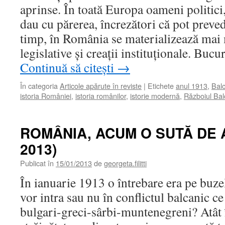
aprinse. În toată Europa oameni politici, a
dau cu părerea, încrezători că pot preved
timp, în România se materializează mai 
legislative şi creaţii instituţionale. Buc
Continuă să citești
→
În categoria
Articole apărute în reviste
|
Etichete
anul 1913
,
Balc
istoria României
,
istoria românilor
,
istorie modernă
,
Războiul Bal
ROMÂNIA, ACUM O SUTĂ DE A
2013)
Publicat în
15/01/2013
de
georgeta.filitti
În ianuarie 1913 o întrebare era pe buze
vor intra sau nu în conflictul balcanic ce
bulgari-greci-sârbi-muntenegreni? Atât în