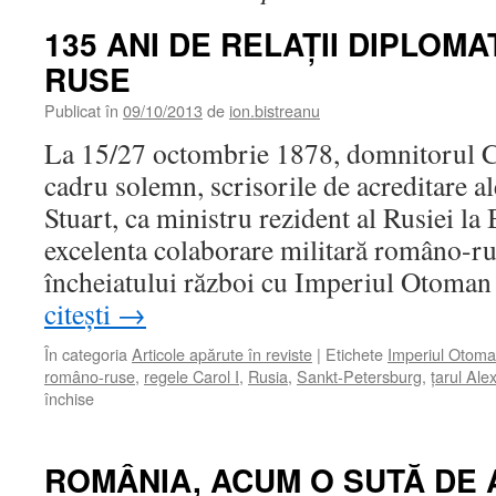
135 ANI DE RELAŢII DIPLOM
RUSE
Publicat în
09/10/2013
de
ion.bistreanu
La 15/27 octombrie 1878, domnitorul Ca
cadru solemn, scrisorile de acreditare a
Stuart, ca ministru rezident al Rusiei la
excelenta colaborare militară româno-ru
încheiatului război cu Imperiul Otoma
citești
→
În categoria
Articole apărute în reviste
|
Etichete
Imperiul Otom
româno-ruse
,
regele Carol I
,
Rusia
,
Sankt-Petersburg
,
ţarul Alex
pentru
închise
135
ANI
DE
ROMÂNIA, ACUM O SUTĂ DE 
RELAŢII