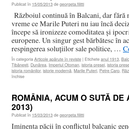
DIPLOMATICE
Publicat în
15/05/2013
de
georgeta.filitti
ROMÂNO-
Războiul continuă în Balcani, dar fără 
RUSE
vreme ce Marile Puteri nu iau încă deci
începe să ironizeze comoditatea şi ipocr
europene. Un singur gest bărbătesc în ac
respingerea soluţiilor sale politice, …
Co
În categoria
Articole apărute în reviste
|
Etichete
anul 1913
,
Balc
Ţibăneşti
,
Dunărea
,
Imperiul Otoman
,
istoria presei
,
istoria pre
istoria românilor
,
istorie modernă
,
Marile Puteri
,
Petre Carp
,
Răz
pentru
închise
ROMÂNIA,
ACUM
O
ROMÂNIA, ACUM O SUTĂ DE A
SUTĂ
2013)
DE
ANI
Publicat în
15/03/2013
de
georgeta.filitti
Iminenţa păcii în conflictul balcanic ge