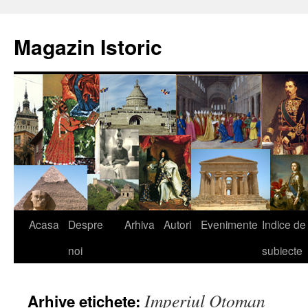
Sari
la
Magazin Istoric
conținut
Acasa
Despre
Arhiva
Autori
Evenimente
Indice de
noi
subiecte
Imperiul Otoman
Arhive etichete: