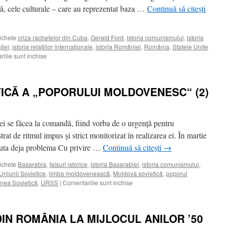
MINUTE
ă, cele culturale – care au reprezentat baza …
Continuă să citești
ichete
criza rachetelor din Cuba
,
Gerald Ford
,
istoria comunismului
,
istoria
ţiei
,
istoria relaţiilor internaţionale
,
istoria României
,
România
,
Statele Unite
pentru
iile sunt închise
RĂZBOIUL
CLANDESTIN
AL
FICĂ A „POPORULUI MOLDOVENESC“ (2)
TRATATULUI
DE
LA
VARŞOVIA
ei se făcea la comandă, fiind vorba de o urgenţă pentru
CONTRA
t de ritmul impus şi strict monitorizat în realizarea ei. În martie
ROMÂNIEI
cuta deja problema Cu privire …
Continuă să citești
→
(1)
ichete
Basarabia
,
falsuri istorice
,
istoria Basarabiei
,
istoria comunismului
,
 Uniunii Sovietice
,
limba moldovenească
,
Moldova sovietică
,
poporul
pentru
nea Sovietică
,
URSS
|
Comentariile sunt închise
FABRICAREA
ŞTIINŢIFICĂ
A
DIN ROMÂNIA LA MIJLOCUL ANILOR ’50
„POPORULUI
MOLDOVENESC“