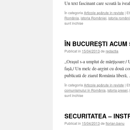
Un text fascinant care scoată la iv
LA
MORMÂ
În categoria
Articole apărute în reviste
|
Et
PATRU
România
,
istoria României
,
istoria români
FLĂCĂI
pentru
sunt închise
DIN
PREVIZIUNI
SAT!“
IGNORATE
ÎN BUCUREŞTI ACUM 
Publicat în
15/04/2013
de
redactia
„Oraşul s-a umplut de mărţişoare:/ U
faşă,/ Un melc de-argint cu două cor
publicată de ziarul România liberă
În categoria
Articole apărute în reviste
|
Et
comunismului în România
,
istoria presei
,
pentru
sunt închise
ÎN
BUCUREŞTI
ACUM
SECURITATEA – INST
50
ANI
Publicat în
15/04/2013
de
florian.banu