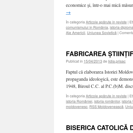
economice şi, într-o mai mică măsur
→
În categoria
Articole apărute în reviste
|
Et
comunismului în România
,
istoria diploma
Ale Americii
,
Uniunea Sovietică
|
Comentar
FABRICAREA ŞTIINŢI
Publicat în
15/04/2013
de
lidia.prisac
Faptul că elaborarea Istoriei Moldov
propaganda ideologică, este demonstra
1948, Biroul C.C. al P.C.(b)M. dis
În categoria
Articole apărute în reviste
|
Et
istoria României
,
istoria românilor
,
istoria
moldovenesc
,
RSS Moldovenească
,
Uniu
BISERICA CATOLICĂ 