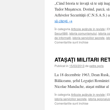
„Când Istoria te învaţă să te uiţi înap
Tudor Muşatescu. Dorind, parcă, să i
Arhivelor Securităţii (C.N.S.A.S.) a
să citești
→
În categoria
Articole apărute în reviste
|
Et
Securităţii
,
istoria comunismului
,
istoria 
de informaţii
,
istoria serviciilor secrete
,
ist
pentru
Comentariile sunt închise
SECURITATEA
–
INSTRUMENT
ATAŞAŢI MILITARI RE
AL
DICTATURII
Publicat în
15/03/2013
de
petre.opris
La 18 decembrie 1963, Dean Rusk, sec
Bălăceanu, şeful Legaţiei României 
Nicolae Mandache, ataşat militar 
În categoria
Articole apărute în reviste
|
Et
istoria serviciilor secrete
,
istoria spionajul
pentru
Comentariile sunt închise
ATAŞAŢI