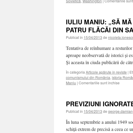
Sovietică
,
Washington
|
Comentariile sunt
IULIU MANIU: „SĂ M
PATRU FLĂCĂI DIN SA
Publicat în
15/04/2013
de
nicoleta.ionesc
Tentativa de reînhumare a resturilor
aproape neobservată de istorici şi es
Şi aceasta în ciuda publicării de c
În categoria
Articole apărute în reviste
|
Et
comunismului din România
,
istoria Româ
pentru
Maniu
|
Comentariile sunt închise
IULIU
MANIU:
„SĂ
PREVIZIUNI IGNORAT
MĂ
DUCĂ
Publicat în
15/04/2013
de
george.damian
DE
LA
În luna septembrie a anului 1949 s
CASĂ
schiţă extrem de precisă a ceea ce 
PÂNĂ