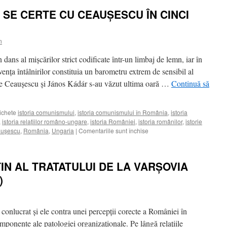
SE CERTE CU CEAUŞESCU ÎN CINCI
n
dans al mişcărilor strict codificate într-un limbaj de lemn, iar în
ecvenţa întâlnirilor constituia un barometru extrem de sensibil al
lae Ceauşescu şi János Kádár s-au văzut ultima oară …
Continuă să
ichete
istoria comunismului
,
istoria comunismului în România
,
istoria
,
istoria relaţiilor româno-ungare
,
istoria României
,
istoria românilor
,
istorie
pentru
auşescu
,
România
,
Ungaria
|
Comentariile sunt închise
KÁDÁR
NU
DOREA
N AL TRATATULUI DE LA VARŞOVIA
SĂ
SE
)
CERTE
CU
CEAUŞESCU
conlucrat şi ele contra unei percepţii corecte a României în
ÎN
CINCI
mponente ale patologiei organizaţionale. Pe lângă relaţiile