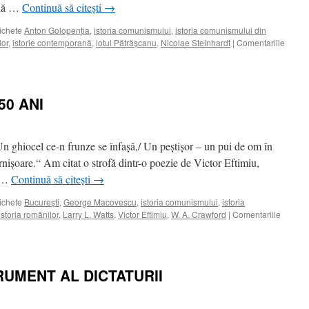
eală …
Continuă să citești
→
NT
ichete
Anton Golopenţia
,
istoria comunismului
,
istoria comunismului din
lor
,
istorie contemporană
,
lotul Pătrăşcanu
,
Nicolae Steinhardt
|
Comentariile
50 ANI
n ghiocel ce-n frunze se înfaşă,/ Un peştişor – un pui de om în
nişoare.“ Am citat o strofă dintr-o poezie de Victor Eftimiu,
, …
Continuă să citești
→
ichete
Bucureşti
,
George Macovescu
,
istoria comunismului
,
istoria
istoria românilor
,
Larry L. Watts
,
Victor Eftimiu
,
W. A. Crawford
|
Comentariile
RUMENT AL DICTATURII