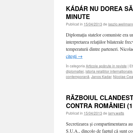
KÁDÁR NU DOREA SĂ 
MINUTE
Publicat în
15/04/2013
de
laszlo.wellman
Diplomaţia statelor comuniste era un 
interpretarea relaţiilor bilaterale fr
temperaturii dintre parteneri. Nico
citești
→
În categoria
Articole apărute în reviste
|
Et
diplomaţiei
,
istoria relaţiilor internaţionale
contemporană
,
Janos Kadar
,
Nicolae Ce
RĂZBOIUL CLANDESTI
CONTRA ROMÂNIEI (1
Publicat în
15/04/2013
de
larry.watts
Secretizarea şi compartimentarea au 
S.U.A., dincolo de faptul că sunt co