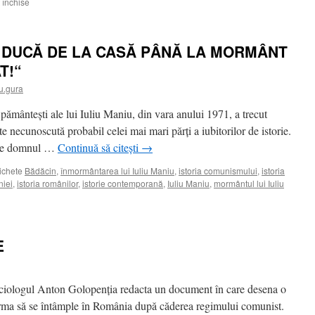
pentru
 închise
LIDERII
SOVIETICI
ŞI
Ă DUCĂ DE LA CASĂ PÂNĂ LA MORMÂNT
REUNIFICAREA
GERMANĂ
T!“
(3)
u.gura
 pământeşti ale lui Iuliu Maniu, din vara anului 1971, a trecut
te necunoscută probabil celei mai mari părţi a iubitorilor de istorie.
ătre domnul …
Continuă să citești
→
ichete
Bădăcin
,
înmormântarea lui Iuliu Maniu
,
istoria comunismului
,
istoria
niei
,
istoria românilor
,
istorie contemporană
,
Iuliu Maniu
,
mormântul lui Iuliu
E
ociologul Anton Golopenţia redacta un document în care desena o
urma să se întâmple în România după căderea regimului comunist.