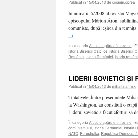
Publicat în
15/04/2013
de
cosmin.oprea
În numărul 5/2008 al revistei Magaz
episcopului Márton Áron, subliniind f
comuniste, după ieşirea din temniţă 
→
În categoria
Articole apărute în reviste
|
Et
istoria Bisericii Catolice
,
istoria Bisericii
România
,
istoria României
,
istoria români
LIDERII SOVIETICI Ş
Publicat în
15/04/2013
de
mihail.narinski
Tratativele dintre preşedintele Miha
la Washington, au constituit o etapă
Liderul sovietic a făcut eforturi să
În categoria
Articole apărute în reviste
|
Et
comunismului
,
istoria Germaniei
,
istoria 
NATO
,
Perestroika
,
Republica Democrat