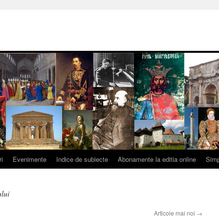
ri
Evenimente
Indice de subiecte
Abonamente la editia online
Simp
lui
Articole mai noi
→