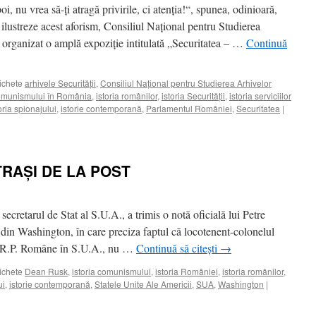
oi, nu vrea să-ţi atragă privirile, ci atenţia!“, spunea, odinioară,
lustreze acest aforism, Consiliul Naţional pentru Studierea
 organizat o amplă expoziţie intitulată „Securitatea – …
Continuă
ichete
arhivele Securităţii
,
Consiliul Naţional pentru Studierea Arhivelor
comunismului în România
,
istoria românilor
,
istoria Securităţii
,
istoria serviciilor
oria spionajului
,
istorie contemporană
,
Parlamentul României
,
Securitatea
|
TRAŞI DE LA POST
retarul de Stat al S.U.A., a trimis o notă oficială lui Petre
din Washington, în care preciza faptul că locotenent-colonelul
al R.P. Române în S.U.A., nu …
Continuă să citești
→
ichete
Dean Rusk
,
istoria comunismului
,
istoria României
,
istoria românilor
,
ui
,
istorie contemporană
,
Statele Unite Ale Americii
,
SUA
,
Washington
|