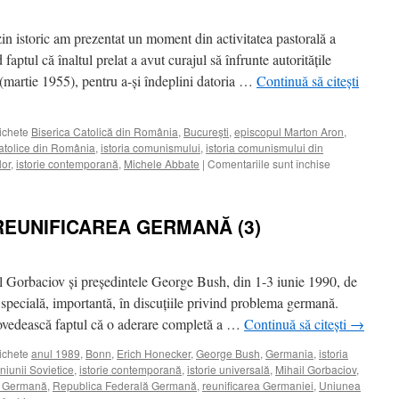
(2)
in istoric am prezentat un moment din activitatea pastorală a
aptul că înaltul prelat a avut curajul să înfrunte autorităţile
(martie 1955), pentru a-şi îndeplini datoria …
Continuă să citești
ichete
Biserica Catolică din România
,
Bucureşti
,
episcopul Marton Aron
,
 Catolice din România
,
istoria comunismului
,
istoria comunismului din
pentru
lor
,
istorie contemporană
,
Michele Abbate
|
Comentariile sunt închise
BISERICA
CATOLICĂ
DIN
I REUNIFICAREA GERMANĂ (3)
ROMÂNIA
LA
MIJLOCUL
ANILOR
il Gorbaciov şi preşedintele George Bush, din 1-3 iunie 1990, de
’50
 specială, importantă, în discuţiile privind problema germană.
 dovedească faptul că o aderare completă a …
Continuă să citești
→
ichete
anul 1989
,
Bonn
,
Erich Honecker
,
George Bush
,
Germania
,
istoria
Uniunii Sovietice
,
istorie contemporană
,
istorie universală
,
Mihail Gorbaciov
,
ă Germană
,
Republica Federală Germană
,
reunificarea Germaniei
,
Uniunea